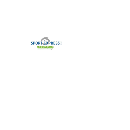
Basis.
Deine Aufgaben:
• Freundlicher Empfang und
Betreuung unserer Mitglieder und
Gäste.
• Zubereitung und Verkauf von
Getränken, Snacks und
Fitnessprodukten an der Theke.
• Pflege und Sauberhaltung des
Thekenbereichs und der Lounge.
• Unterstützung bei der Organisation
und Durchführung von Events oder
Promotions.
• Allgemeine administrative
Tätigkeiten (z. B. Terminmanagement,
Verkauf von Mitgliedschaften).
Das bringst Du mit:
• Freude am Umgang mit Menschen