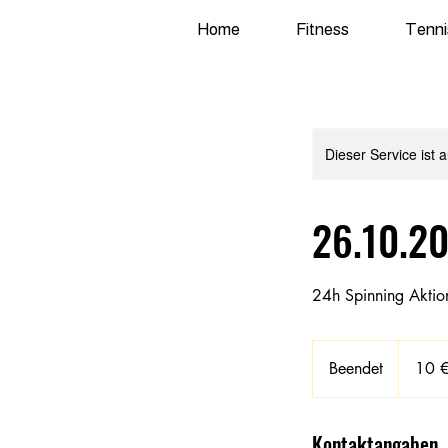
Home
Fitness
Tenni
Dieser Service ist 
26.10.2
24h Spinning Aktio
10
Euro
Beendet
B
10 
e
e
Kontaktangaben
n