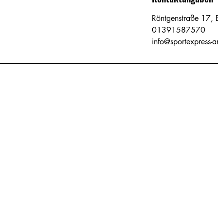
d
Röntgenstraße 17,
e
01391587570
t
info@sportexpress-a