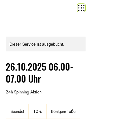
Dieser Service ist ausgebucht.
26.10.2025 06.00-
07.00 Uhr
24h Spinning Aktion
10
Euro
Beendet
B
10 €
Röntgenstraße
e
e
n